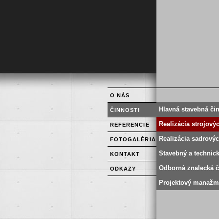
O NÁS
Hlavná stavebná či
ČINNOSTI
Realizácia strojový
REFERENCIE
Realizácia sadrovýc
FOTOGALÉRIA
Stavebný a technic
KONTAKT
Odborná znalecká č
ODKAZY
Projektový manažm