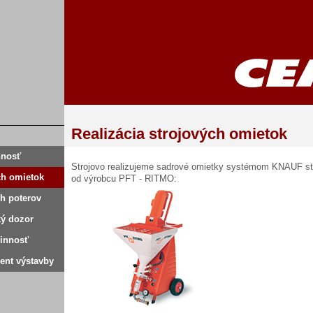
Realizácia strojových omietok
nnosť
Strojovo realizujeme sadrové omietky systémom KNAUF st
ch omietok
od výrobcu PFT - RITMO:
h poterov
ký dozor
innosť
ent výstavby