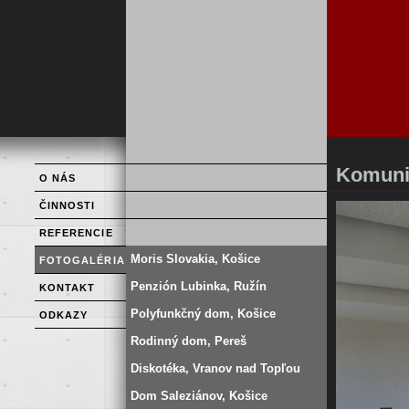
Komunit
O NÁS
ČINNOSTI
REFERENCIE
Moris Slovakia, Košice
FOTOGALÉRIA
Penzión Lubinka, Ružín
KONTAKT
Polyfunkčný dom, Košice
ODKAZY
Rodinný dom, Pereš
Diskotéka, Vranov nad Topľou
Dom Saleziánov, Košice